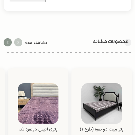
محصولات مشابه
مشاهده همه
پتو ربیت دو نفره (طرح 1)
پتوی آتیس دونفره تک