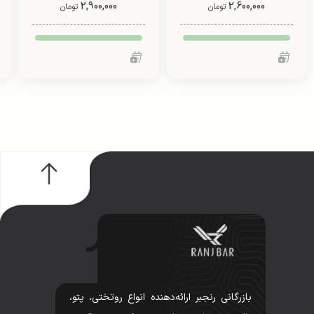
2,600,000
2,900,000
رنگ از شادیلون (طرح1)
تومان
تومان
بازرگانی رنجبر ارائه‌دهنده انواع روتختی، پتو،