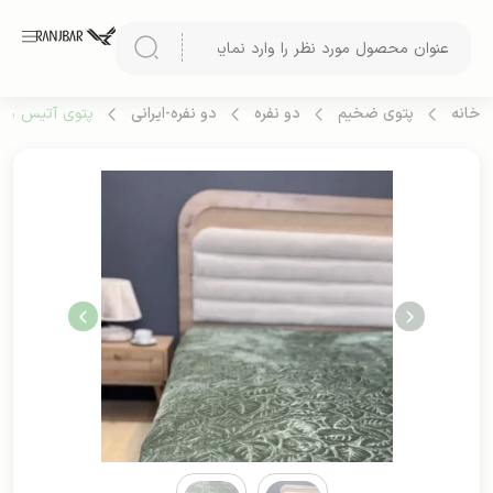
خانه
پتوی ضخیم
دو نفره
دو نفره-ایرانی
پتوی آتیس دونف