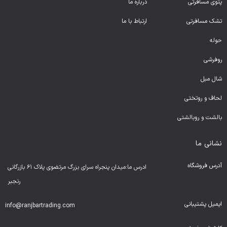
پتوی مسافرتی
درباره ما
تشک مسافرتی
ارتباط با ما
حوله
روفرشی
شال مبل
لحا
ف و روتختی
بالشت و روبالشتی
نشانی ما
آدرس فروشگاه
ادرس ما:میدان پنجراه سرای بزرگ مرتضوی پلاک ۶۱ بازرگانی
رنجبر
ایمیل پشتیبانی
info@ranjbartrading.com