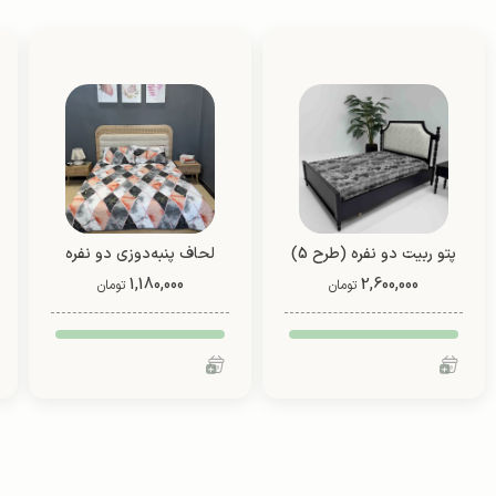
پتو ربیت دو نفره (طرح 5)
لحاف پنبه‌دوزی دو نفره
2,600,000
1,180,000
دو رو (طرح 7)
تومان
تومان