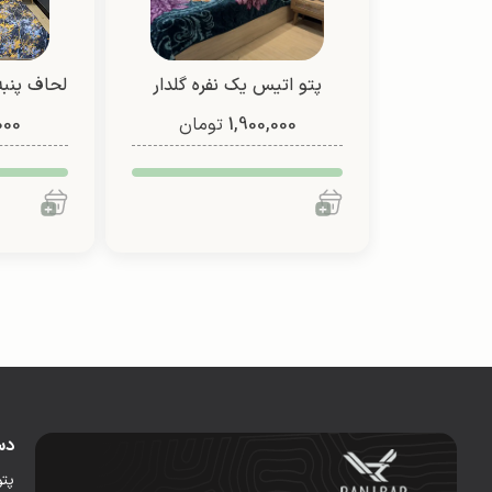
پتو اتیس یک نفره گلدار
لحاف پنبه
1,900,000
(طرح 3)
تومان
000
دس
پت