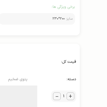
برخی ویژگی ها:
سایز:
200*230
دسته:
پتوی ضخیم
_
+