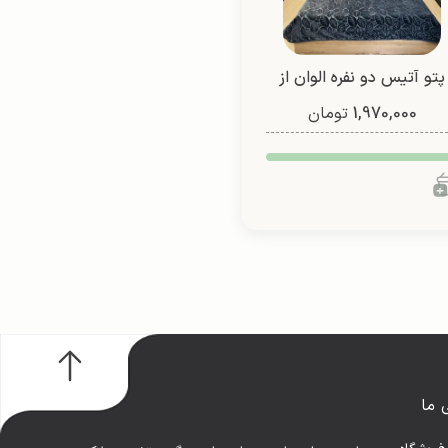
پتو آتیس دو نفره الوان از
1,970,000
شادیلون (طرح 1)
تومان
 ما