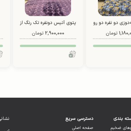
‌دوزی دو نفره دو رو
پتوی آتیس دونفره تک رنگ از
1,180,
(طرح 5)
تومان
2,900,000
شادیلون (طرح1)
تومان
ته بندی
دسترسی سریع
نشانی
وهای ضخیم
صفحه اصلی