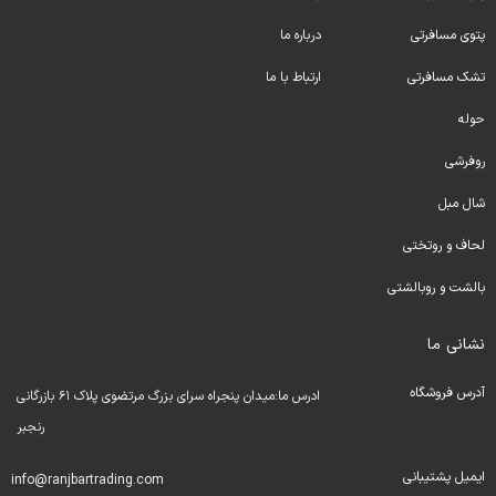
پتوی مسافرتی
درباره ما
تشک مسافرتی
ارتباط با ما
حوله
روفرشی
شال مبل
لحا
ف و روتختی
بالشت و روبالشتی
نشانی ما
آدرس فروشگاه
ادرس ما:میدان پنجراه سرای بزرگ مرتضوی پلاک ۶۱ بازرگانی
رنجبر
ایمیل پشتیبانی
info@ranjbartrading.com