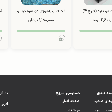
 دو نفره (طرح 4)
لحاف پنبه‌دوزی دو نفره دو رو
لح
2,600,
تومان
1,180,000
(طرح 8)
تومان
ته بندی
دسترسی سریع
نشانی
وهای ضخیم
صفحه اصلی
آدرس 
سسوری خواب
فروشگاه