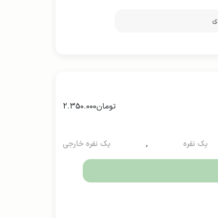
ی
تومان
2.350.000
یک نفره
,
یک نفره خارجی