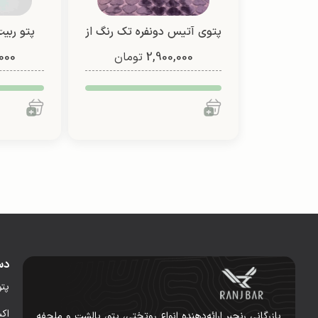
پتوی آتیس دونفره تک رنگ از
پتو ربیت
2,900,000
شادیلون (طرح1)
تومان
000
دس
پت
اک
بازرگانی رنجبر ارائه‌دهنده انواع روتختی، پتو، بالشت و ملحفه