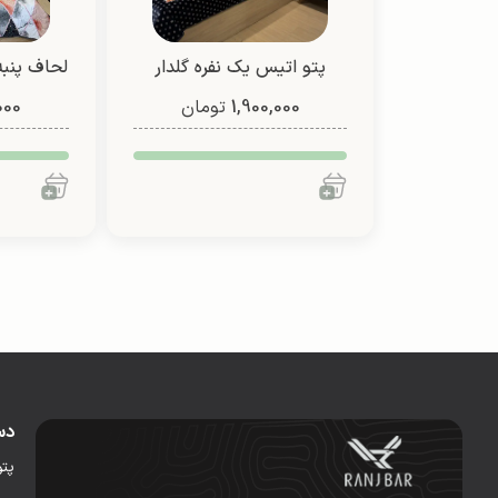
پتو اتیس یک نفره گلدار
لحاف پنبه
1,900,000
(طرح 2)
تومان
000
دس
پت