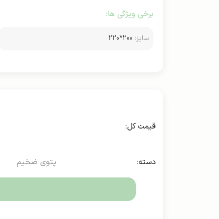
برخی ویژگی ها:
سایز:
200*220
دسته:
پتوی ضخیم