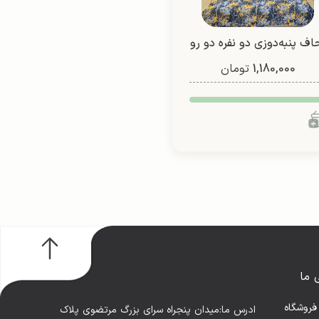
اف پنبه‌دوزی دو نفره دو رو
1,180,000
(طرح 5)
تومان
 ما
فروشگاه
ادرس ما:میدان پنجراه سرای بزرگ مرتضوی پلاک