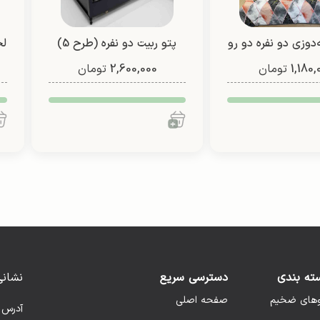
‌دوزی دو نفره دو رو
پتو ربیت دو نفره (طرح 5)
لح
1,180,
(طرح 7)
تومان
2,600,000
تومان
ته بندی
دسترسی سریع
نشانی
وهای ضخیم
صفحه اصلی
آدرس 