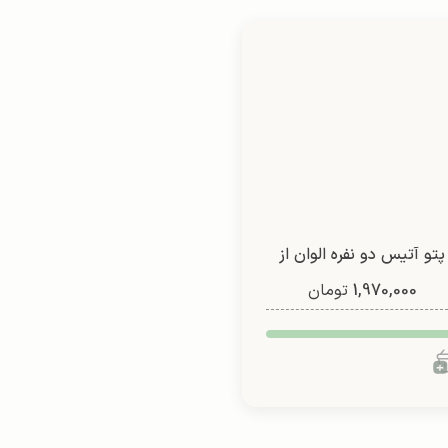
پتو آتیس دو نفره الوان از
1,970,000
شادیلون (طرح 2)
تومان