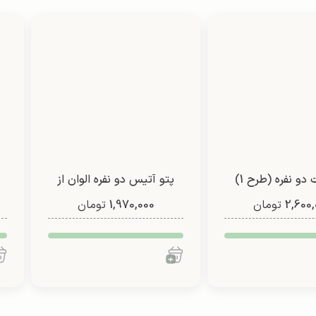
 دو نفره (طرح 1)
پتو آتیس دو نفره الوان از
2,600,
تومان
1,970,000
شادیلون (طرح 3)
تومان