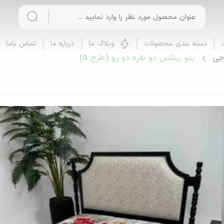
دسته بندی محصولات
وبلاگ ما
درباره ما
تماس باما
رجی
پتو ریلکس دو نفره دو رو (طرح 5)