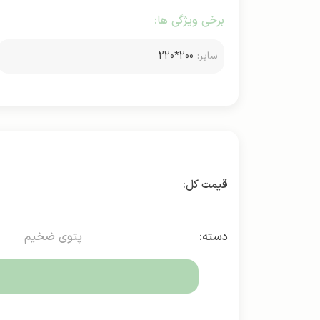
برخی ویژگی ها:
سایز:
200*220
دسته:
پتوی ضخیم