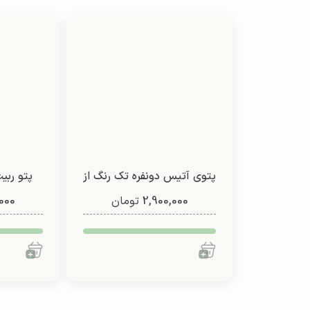
پتوی آتیس دونفره تک رنگ از
پتو ربیت
2,900,000
شادیلون (طرح4)
تومان
000