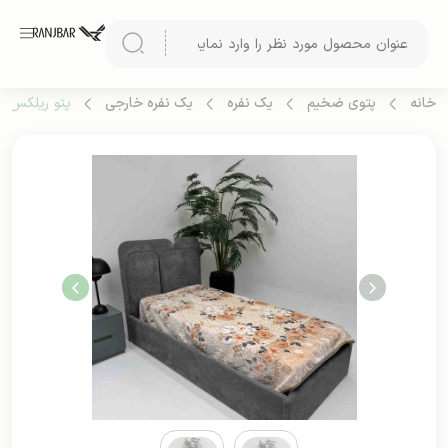
خانه
پتوی ضخیم
یک نفره
یک نفره خارجی
پتو ریلکس نقر