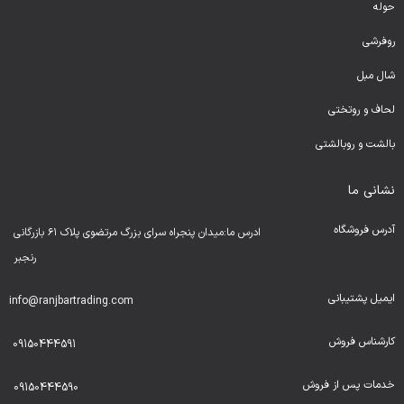
حوله
روفرشی
شال مبل
لحا
ف و روتختی
بالشت و روبالشتی
نشانی ما
آدرس فروشگاه
ادرس ما:میدان پنجراه سرای بزرگ مرتضوی پلاک ۶۱ بازرگانی
رنجبر
ایمیل پشتیبانی
info@ranjbartrading.com
کارشناس فروش
09150444591
خدمات پس از فروش
09150444590