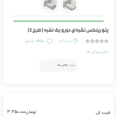
پتو ریلکس نقره ای دورو یک نفره (طرح 2)
علاقه مندی
0 دیدگاه
برخی ویژگی ها:
ابعاد:
220 در 160
تومان
3.350.000