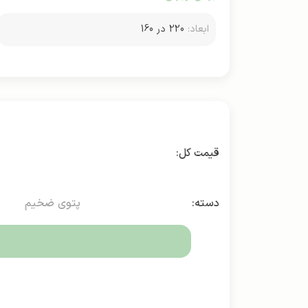
ابعاد:
220 در 160
دسته:
پتوی ضخیم