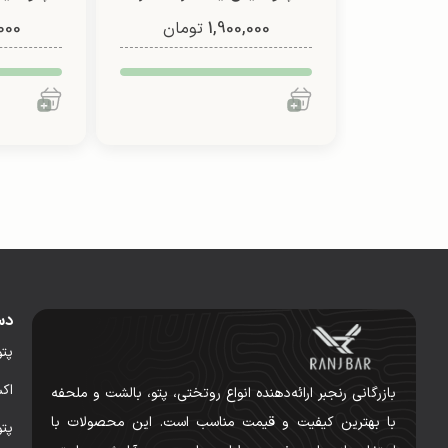
1,900,000
(طرح 3)
تومان
000
شادی
دس
پت
اک
بازرگانی رنجبر ارائه‌دهنده انواع روتختی، پتو، بالشت و ملحفه
با بهترین کیفیت و قیمت مناسب است. این محصولات با
پت