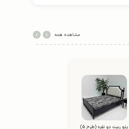
مشاهده همه
پتو ربیت دو نفره (طرح 5)