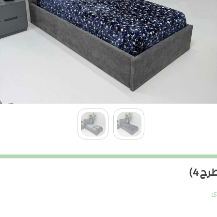
ح 4)
ی