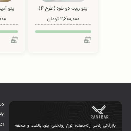
پتو ربیت دو نفره (طرح 4)
پتو آتیس
2,600,000
تومان
000
شادی
دس
پت
اک
بازرگانی رنجبر ارائه‌دهنده انواع روتختی، پتو، بالشت و ملحفه