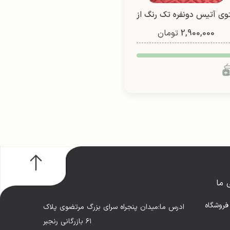
وی آتیس دونفره تک رنگ از
2,900,000
شادیلون (طرح3)
تومان
 ما
فروشگاه
ادرس ما:میدان پنجراه سرای بزرگ مرتضوی پلاک
۶۱ بازرگانی رنجبر