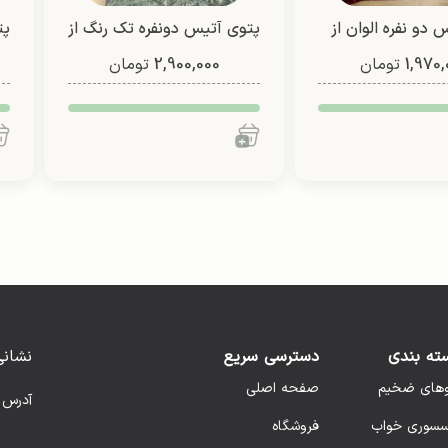
 دو نفره الوان از
پتوی آتیس دونفره تک رنگ از
پت
1,970,
لون (طرح 2)
تومان
2,900,000
شادیلون (طرح4)
تومان
ته بندی
دسترسی سریع
نشانی
وهای ضخیم
صفحه اصلی
آدرس 
سسوری خواب
فروشگاه