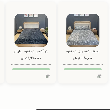
لحاف پنبه‌دوزی دو نفره
پتو آتیس دو نفره الوان از
1,180,000
دو رو (طرح 3)
1,970,000
شادیلون (طرح 1)
تومان
تومان