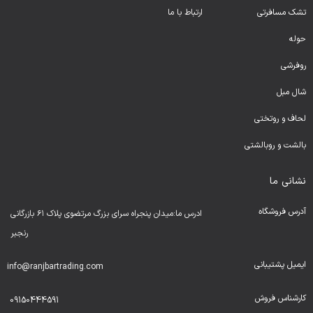
تشک مسافرتی
ارتباط با ما
حوله
روفرشی
شال مبل
لحا
ف و روتختی
بالشت و روبالشتی
نشانی ما
آدرس فروشگاه
ادرس ما:میدان پنجراه سرای بزرگ مرتضوی پلاک ۶۱ بازرگانی
رنجبر
ایمیل پشتیبانی
info@ranjbartrading.com
کارشناس فروش
09150444591