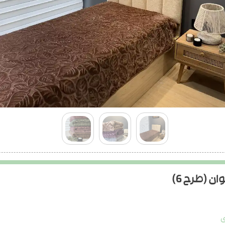
ن (طرح 6)
ی