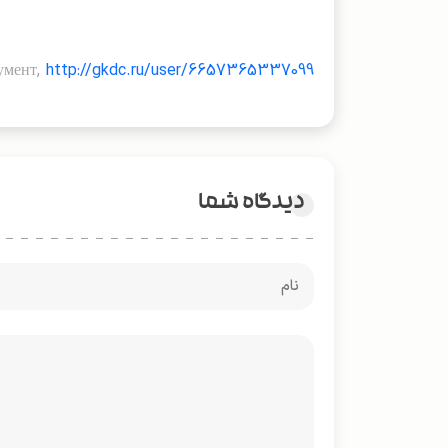
умент,
http://gkdc.ru/user/6657365337099
دیدگاه شما