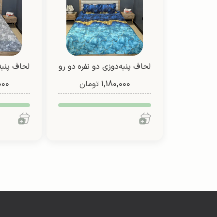
لحاف پنبه‌دوزی دو نفره دو رو
لحاف پنبه
1,180,000
(طرح 8)
تومان
000