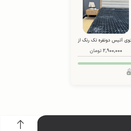
وی آتیس دونفره تک رنگ از
2,900,000
شادیلون (طرح2)
تومان