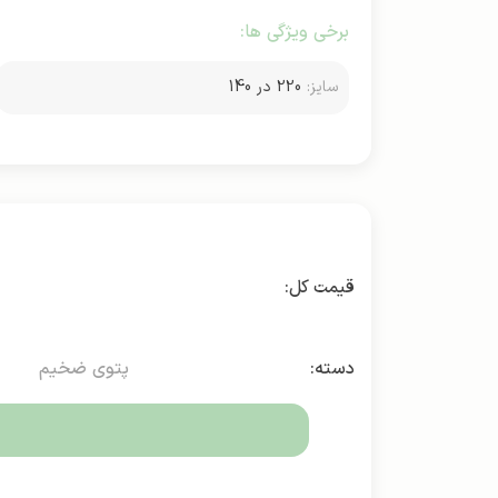
برخی ویژگی ها:
سایز:
220 در 140
دسته:
پتوی ضخیم