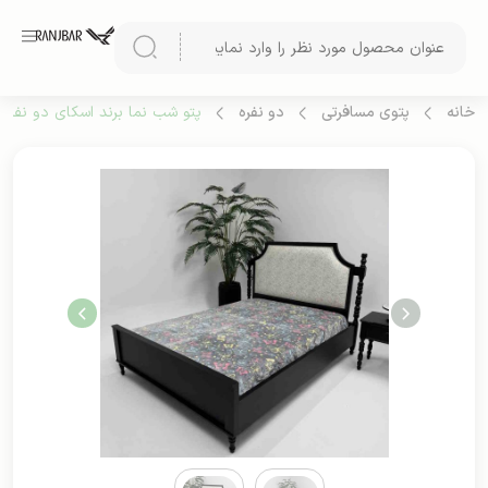
خانه
پتوی مسافرتی
دو نفره
پتو شب نما برند اسکای دو نفره (