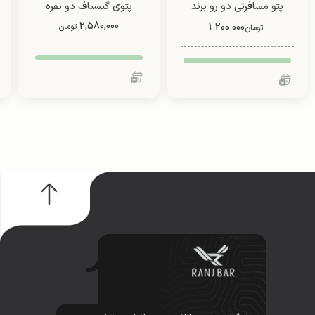
پتو مسافرتی دو رو برند
پتوی گیسباف دو نفره
(طرح2)
2,580,000
1.200.000
تومان
تومان