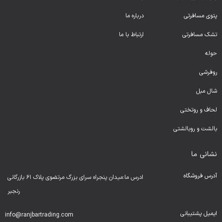
پتوی مسافرتی
درباره ما
تشک مسافرتی
ارتباط با ما
حوله
روفرشی
شال مبل
لحا
ف و روتختی
بالشت و روبالشتی
نشانی ما
آدرس فروشگاه
ادرس ما:میدان پنجراه سرای بزرگ مرتضوی پلاک ۶۱ بازرگانی
رنجبر
ایمیل پشتیبانی
info@ranjbartrading.com