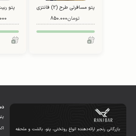
پتو مسافرتی طرح (2) فانتزی
پتو ربیت
تومان
850.000
(یک نفره/ دو نفره)
000
دس
پت
اک
بازرگانی رنجبر ارائه‌دهنده انواع روتختی، پتو، بالشت و ملحفه