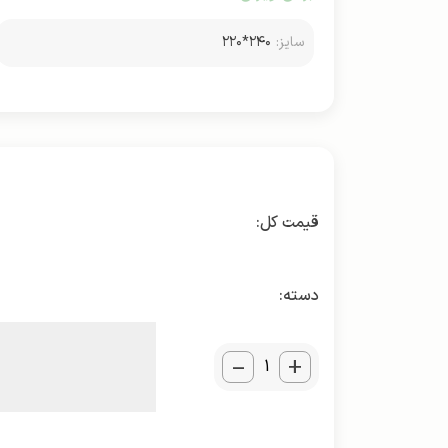
سایز:
۲۴۰*۲۲۰
دسته:
_
+