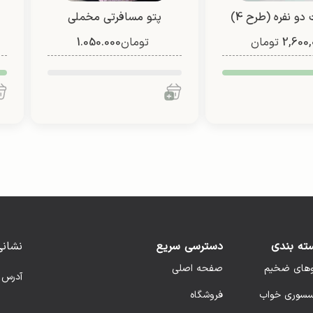
 دو نفره (طرح 4)
پتو مسافرتی مخملی
2,600,
تومان
تومان
نیوسافت
1.050.000
ته بندی
دسترسی سریع
نشانی
وهای ضخیم
صفحه اصلی
آدرس 
سسوری خواب
فروشگاه