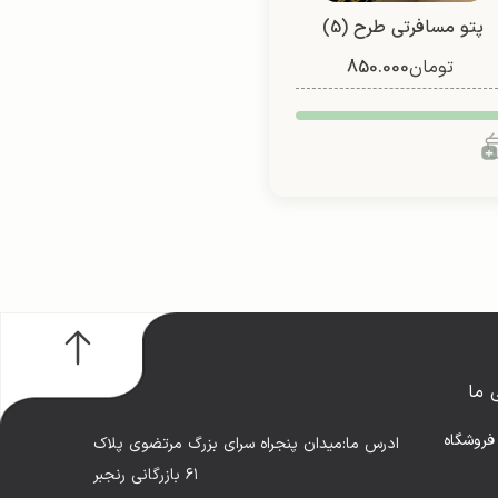
پتو مسافرتی طرح (5)
تومان
850.000
فانتزی (یک نفره/ دو نفره)
 ما
فروشگاه
ادرس ما:میدان پنجراه سرای بزرگ مرتضوی پلاک
۶۱ بازرگانی رنجبر