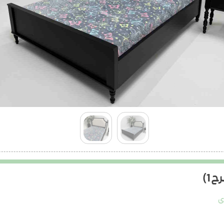
 1)
ی