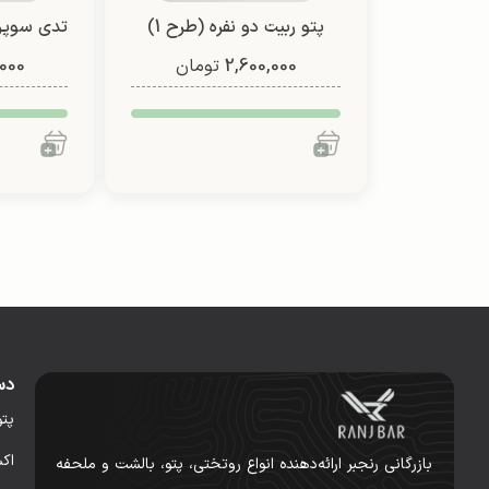
پتو ربیت دو نفره (طرح 1)
تدی سوپر 
2,600,000
تومان
000
دس
پت
اک
بازرگانی رنجبر ارائه‌دهنده انواع روتختی، پتو، بالشت و ملحفه