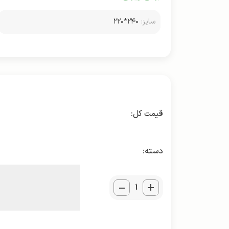
سایز:
۲۴۰*۲۲۰
دسته:
_
+