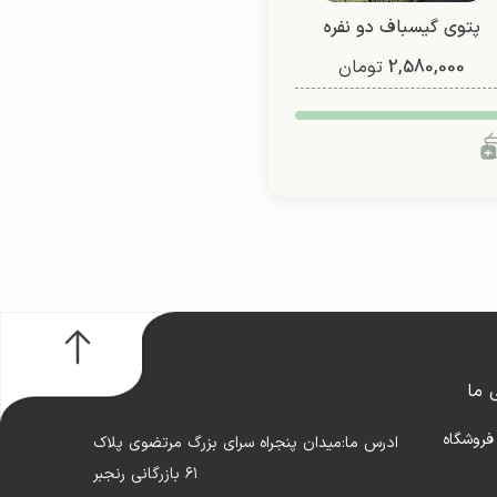
پتوی گیسباف دو نفره
(طرح1)
2,580,000
تومان
 ما
فروشگاه
ادرس ما:میدان پنجراه سرای بزرگ مرتضوی پلاک
۶۱ بازرگانی رنجبر