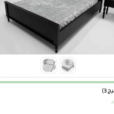
 3)
ی