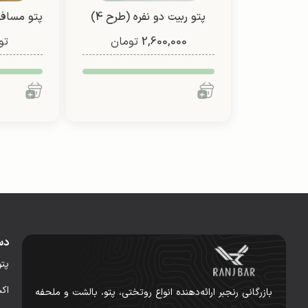
پتو ربیت دو نفره (طرح 4)
2,600,000
تومان
تو
(یک 
دس
پت
اک
بازرگانی رنجبر ارائه‌دهنده انواع روتختی، پتو، بالشت و ملحفه