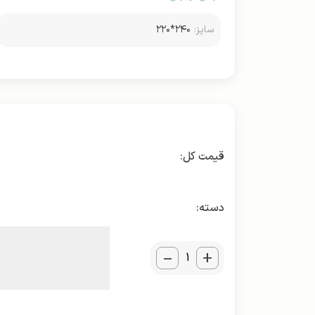
سایز:
۲۴۰*۲۲۰
دسته:
_
+