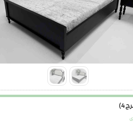
 4)
ی