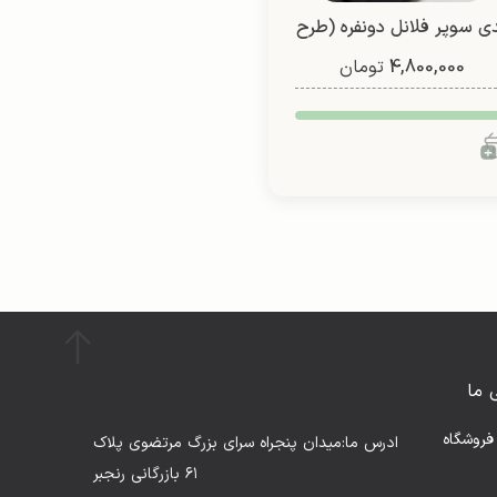
ی سوپر فلانل دونفره (طرح
1)
4,800,000
تومان
 ما
فروشگاه
ادرس ما:میدان پنجراه سرای بزرگ مرتضوی پلاک
۶۱ بازرگانی رنجبر