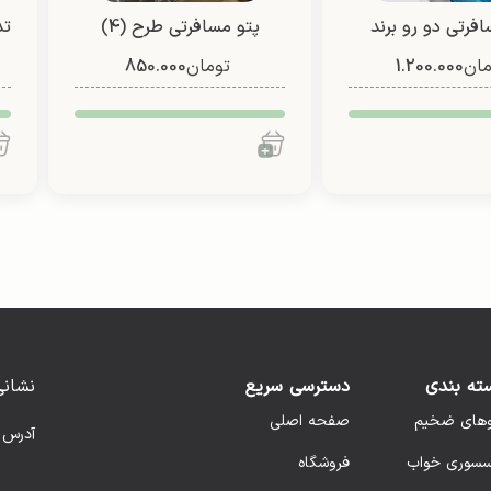
فرتی دو رو برند
پتو مسافرتی طرح (4)
تد
مان
1.200.000
تومان
850.000
فانتزی (یک نفره/ دو نفره)
ته بندی
دسترسی سریع
نشانی
وهای ضخیم
صفحه اصلی
آدرس 
سسوری خواب
فروشگاه