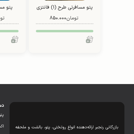
پتو مسافرتی طرح (1) فانتزی
پتو مسا
تومان
850.000
(یک نفره/ دو نفره)
تو
دس
پت
اک
بازرگانی رنجبر ارائه‌دهنده انواع روتختی، پتو، بالشت و ملحفه