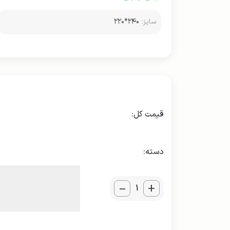
سایز:
۲۴۰*۲۲۰
دسته:
_
+