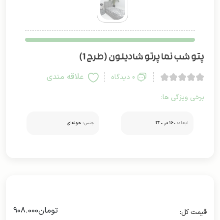
پتو شب نما پرتو شادیلون (طرح 1)
علاقه مندی
0 دیدگاه
برخی ویژگی ها:
ابعاد:
160 در 220
جنس:
حوله‌ای
تومان
908.000