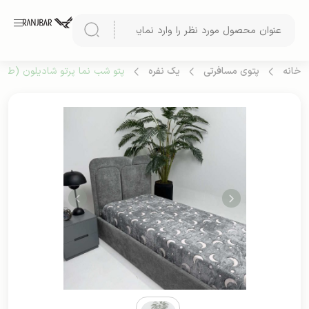
خانه
پتوی مسافرتی
یک نفره
پتو شب نما پرتو شادیلون (طرح 1