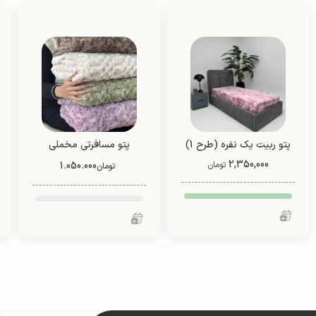
پتو ربیت یک نفره (طرح 1)
پتو مسافرتی مخملی
2,350,000
نیوسافت
تومان
1.050.000
تومان