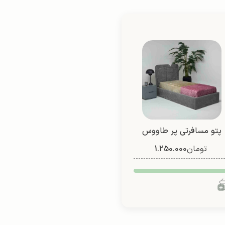
پتو مسافرتی پر طاووس
تومان
1.250.000