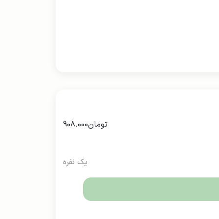
تومان
908.000
یک نفره