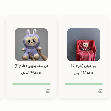
پتو کیفی (طرح 5)
عروسک پتویی (طرح 2)
1,480,000
1,180,000
تومان
تومان