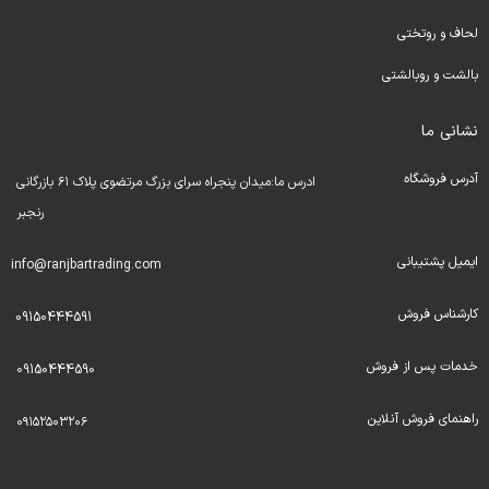
لحا
ف و روتختی
بالشت و روبالشتی
نشانی ما
آدرس فروشگاه
ادرس ما:میدان پنجراه سرای بزرگ مرتضوی پلاک ۶۱ بازرگانی
رنجبر
ایمیل پشتیبانی
info@ranjbartrading.com
کارشناس فروش
09150444591
خدمات پس از فروش
09150444590
راهنمای فروش آنلاین
۰۹۱۵۲۵۰۳۲۰۶