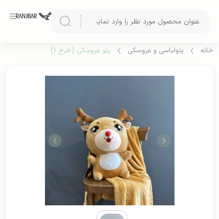
خانه
پتولباسی و عروسکی
پتو عروسکی (طرح 1)