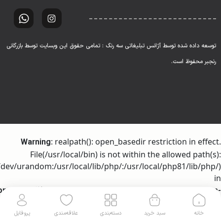
توسعه داده شده توسط آژانس تبلیغاتی سه رنگ : تمامی حقوق این وبسایت توسط بازرگانی
رنجبر محفوظ است.
: realpath(): open_basedir restriction in effect.
Warning
File(/usr/local/bin) is not within the allowed path(s):
dev/urandom:/usr/local/lib/php/:/usr/local/php81/lib/php/)
in
ome/h317256/domains/ranjbartrading.com/public_html/wp-
on line
includes/l10n/class-wp-translation-controller.php
خانه
سبد خرید
دسته‌بندی
علاقه‌مندی
پروفایل
106