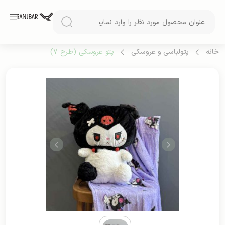
خانه
پتولباسی و عروسکی
پتو عروسکی (طرح 7)