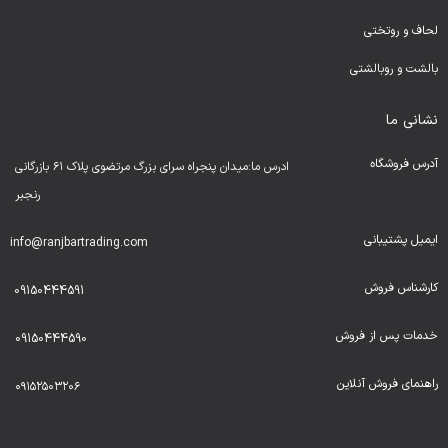
لحا
ف و روتختی
بالشت و روبالشتی
نشانی ما
آدرس فروشگاه
ادرس ما:میدان پنجراه سرای بزرگ مرتضوی پلاک ۶۱ بازرگانی
رنجبر
ایمیل پشتیبانی
info@ranjbartrading.com
کارشناس فروش
09150444591
خدمات پس از فروش
09150444590
راهنمای فروش آنلاین
۰۹۱۵۲۵۰۳۲۰۶