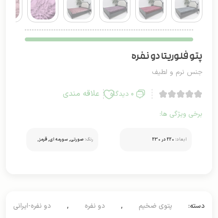
پتو فلوریتا دو نفره
جنس نرم و لطیف
علاقه مندی
0 دیدگاه
برخی ویژگی ها:
ابعاد:
220 در 230
رنگ:
صورتی, سورمه ای, قرمز,
بنفش
دسته:
پتوی ضخیم
,
دو نفره
,
دو نفره-ایرانی