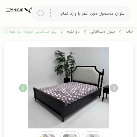
خانه
پتوی مسافرتی
دو نفره
پتو مسافرتی بابونه دو نفره (طرح 