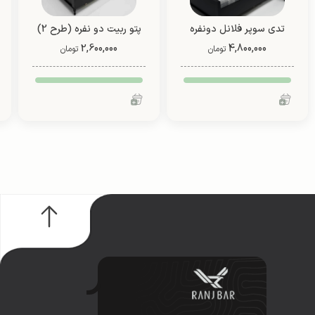
تدی سوپر فلانل دونفره
پتو ربیت دو نفره (طرح 2)
(طرح 1)
4,800,000
2,600,000
تومان
تومان