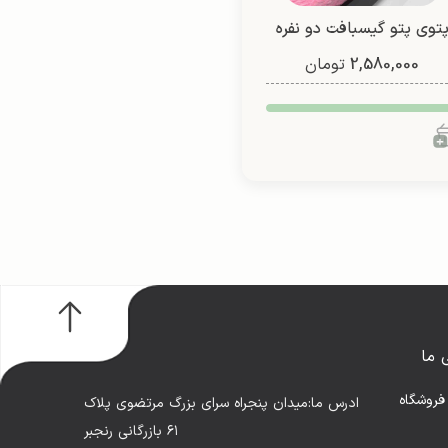
توی پتو گیسبافت دو نفره
(طرح 4)
2,580,000
تومان
 ما
فروشگاه
ادرس ما:میدان پنجراه سرای بزرگ مرتضوی پلاک
۶۱ بازرگانی رنجبر