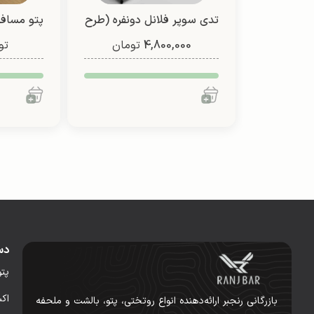
تدی سوپر فلانل دونفره (طرح
4)
4,800,000
تومان
تو
(یک 
دس
پت
اک
بازرگانی رنجبر ارائه‌دهنده انواع روتختی، پتو، بالشت و ملحفه