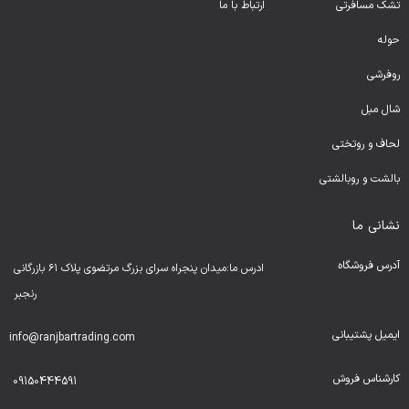
تشک مسافرتی
ارتباط با ما
حوله
روفرشی
شال مبل
لحا
ف و روتختی
بالشت و روبالشتی
نشانی ما
آدرس فروشگاه
ادرس ما:میدان پنجراه سرای بزرگ مرتضوی پلاک ۶۱ بازرگانی
رنجبر
ایمیل پشتیبانی
info@ranjbartrading.com
کارشناس فروش
09150444591