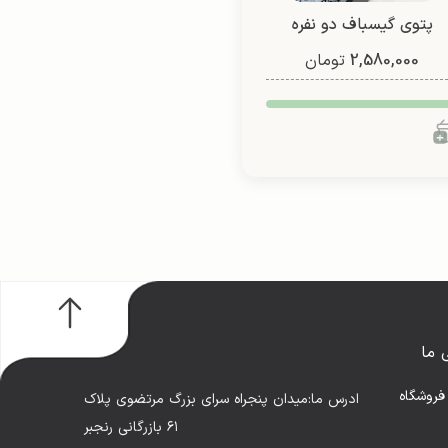
پتوی گیسباف دو نفره
(طرح2)
2,580,000
تومان
 ما
فروشگاه
ادرس ما:میدان پنجراه سرای بزرگ مرتضوی پلاک
۶۱ بازرگانی رنجبر