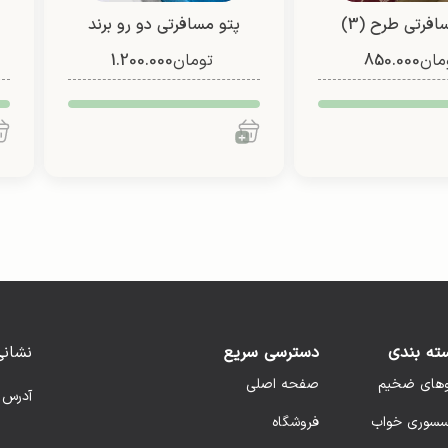
پتو مسافرتی طرح (3)
پتو مسافرتی دو رو برند
مان
850.000
یک نفره/ دو نفره)
تومان
1.200.000
ته بندی
دسترسی سریع
نشانی
وهای ضخیم
صفحه اصلی
آدرس 
سسوری خواب
فروشگاه