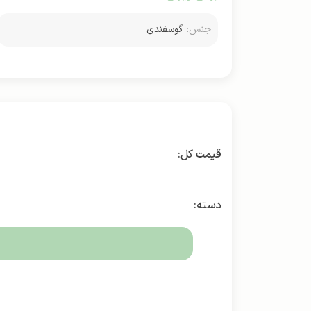
جنس:
گوسفندی
دسته: