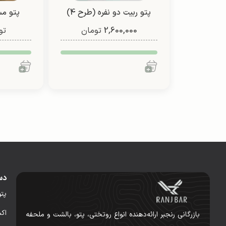
پتو ربیت دو نفره (طرح 4)
2,600,000
تومان
تو
فانتزی (
دس
پت
اک
بازرگانی رنجبر ارائه‌دهنده انواع روتختی، پتو، بالشت و ملحفه