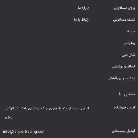
پتوی مسافرتی
درباره ما
تشک مسافرتی
ارتباط با ما
حوله
روفرشی
شال مبل
لحا
ف و روتختی
بالشت و روبالشتی
نشانی ما
آدرس فروشگاه
ادرس ما:میدان پنجراه سرای بزرگ مرتضوی پلاک ۶۱ بازرگانی
رنجبر
ایمیل پشتیبانی
info@ranjbartrading.com