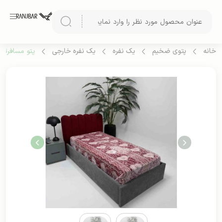
خانه
پتوی ضخیم
یک نفره
یک نفره خارجی
پتو مسافرتی خ