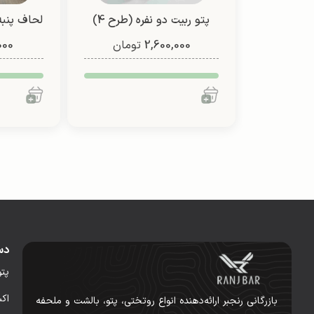
پتو ربیت دو نفره (طرح 4)
لحاف پنبه
2,600,000
تومان
000
دس
پت
اک
بازرگانی رنجبر ارائه‌دهنده انواع روتختی، پتو، بالشت و ملحفه