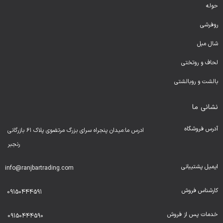
حوله
روفرشی
شال مبل
لحا
ف و روتختی
بالشت و روبالشتی
نشانی ما
آدرس فروشگاه
ادرس ما:میدان پنجراه سرای بزرگ مرتضوی پلاک ۶۱ بازرگانی
رنجبر
ایمیل پشتیبانی
info@ranjbartrading.com
کارشناس فروش
09150444591
خدمات پس از فروش
09150444590