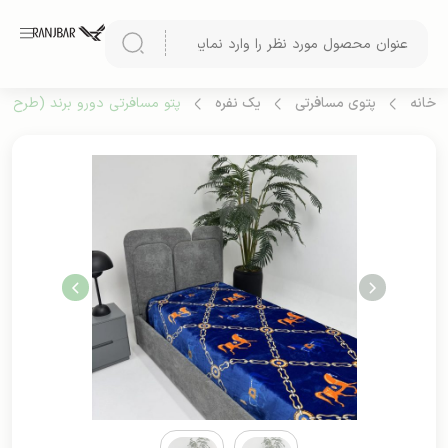
خانه
پتوی مسافرتی
یک نفره
پتو مسافرتی دورو برند (طرح 3)