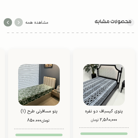
محصولات مشابه
مشاهده همه
پتوی گیسباف دو نفره
پتو مسافرتی طرح (1)
(طرح2)
2,580,000
فانتزی (یک نفره/ دو نفره)
تومان
850.000
تومان