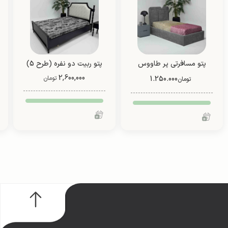
پتو مسافرتی پر طاووس
پتو ربیت دو نفره (طرح 5)
2,600,000
1.250.000
تومان
تومان