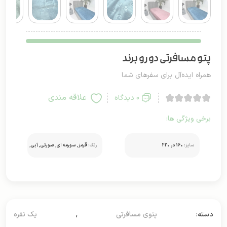
پتو مسافرتی دو رو برند
همراه ایده‌آل برای سفرهای شما
علاقه مندی
0 دیدگاه
برخی ویژگی ها:
سایز:
160 در 220
رنگ:
قرمز, سورمه ای, صورتی, آبی,
سبز
دسته:
پتوی مسافرتی
,
یک نفره