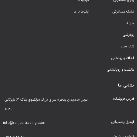
پتوی مسافرتی
درباره ما
تشک مسافرتی
ارتباط با ما
حوله
روفرشی
شال مبل
لحا
ف و روتختی
بالشت و روبالشتی
نشانی ما
آدرس فروشگاه
ادرس ما:میدان پنجراه سرای بزرگ مرتضوی پلاک ۶۱ بازرگانی
رنجبر
ایمیل پشتیبانی
info@ranjbartrading.com
کارشناس فروش