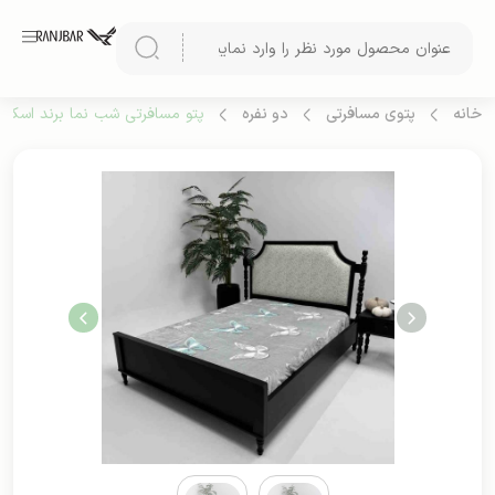
خانه
پتوی مسافرتی
دو نفره
پتو مسافرتی شب نما برند اسکای د