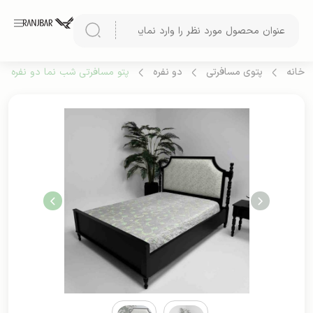
خانه
پتوی مسافرتی
دو نفره
پتو مسافرتی شب نما دو نفره (طر