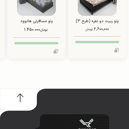
پتو ربیت دو نفره (طرح 3)
پتو مسافرتی هانوود
2,600,000
تومان
1.450.000
تومان