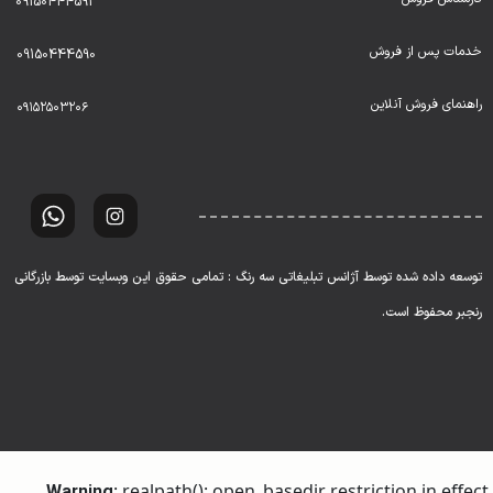
09150444591
خدمات پس از فروش
09150444590
راهنمای فروش آنلاین
۰۹۱۵۲۵۰۳۲۰۶
توسعه داده شده توسط آژانس تبلیغاتی سه رنگ : تمامی حقوق این وبسایت توسط بازرگانی
رنجبر محفوظ است.
: realpath(): open_basedir restriction in effect.