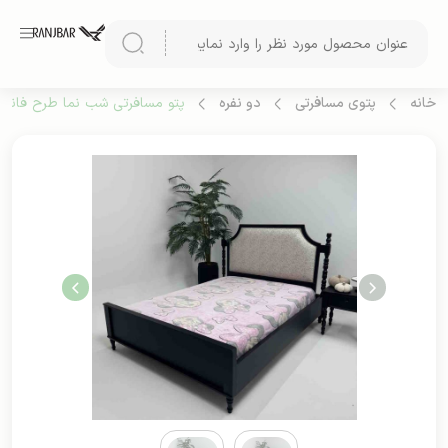
خانه
پتوی مسافرتی
دو نفره
پتو مسافرتی شب نما طرح فانتزی 