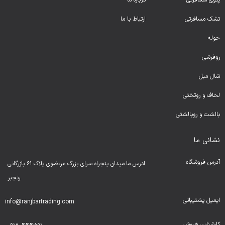
پتوی مسافرتی
درباره ما
تشک مسافرتی
ارتباط با ما
حوله
روفرشی
شال مبل
لحا
ف و روتختی
بالشت و روبالشتی
نشانی ما
آدرس فروشگاه
ادرس ما:میدان پنجراه سرای بزرگ مرتضوی پلاک ۶۱ بازرگانی
رنجبر
ایمیل پشتیبانی
info@ranjbartrading.com
کارشناس فروش