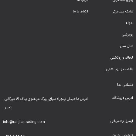
پتوی مسافرتی
درباره ما
تشک مسافرتی
ارتباط با ما
حوله
روفرشی
شال مبل
لحا
ف و روتختی
بالشت و روبالشتی
نشانی ما
آدرس فروشگاه
ادرس ما:میدان پنجراه سرای بزرگ مرتضوی پلاک ۶۱ بازرگانی
رنجبر
ایمیل پشتیبانی
info@ranjbartrading.com
کارشناس فروش