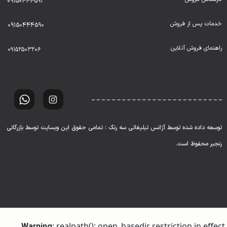
09150444591
خدمات پس از فروش
09150444590
راهنمای فروش آنلاین
۰۹۱۵۲۵۰۳۲۰۶
توسعه داده شده توسط آژانس تبلیغاتی سه رنگ : تمامی حقوق این وبسایت توسط بازرگانی
رنجبر محفوظ است.
: realpath(): open_basedir restriction in effect.