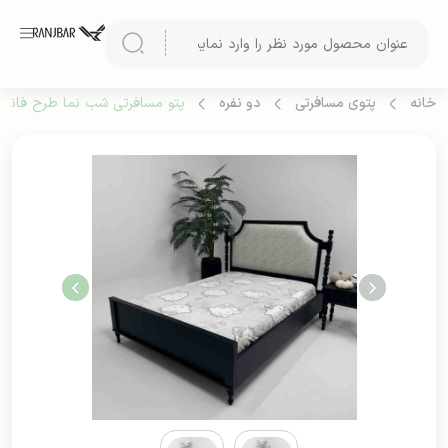
خانه
پتوی مسافرتی
دو نفره
پتو مسافرتی شب نما طرح فانتزی 