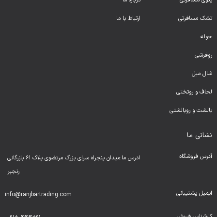
پتوی مسافرتی
درباره ما
تشک مسافرتی
ارتباط با ما
حوله
روفرشی
شال مبل
لحا
ف و روتختی
بالشت و روبالشتی
نشانی ما
آدرس فروشگاه
ادرس ما:میدان پنجراه سرای بزرگ مرتضوی پلاک ۶۱ بازرگانی
رنجبر
ایمیل پشتیبانی
info@ranjbartrading.com
کارشناس فروش