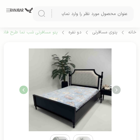
خانه
پتوی مسافرتی
دو نفره
پتو مسافرتی شب نما طرح فانتزی 