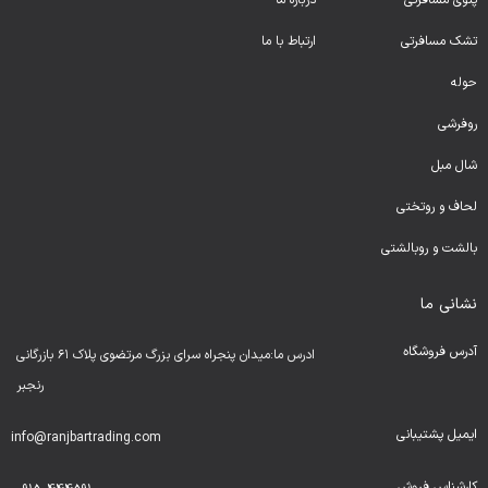
پتوی مسافرتی
درباره ما
تشک مسافرتی
ارتباط با ما
حوله
روفرشی
شال مبل
لحا
ف و روتختی
بالشت و روبالشتی
نشانی ما
آدرس فروشگاه
ادرس ما:میدان پنجراه سرای بزرگ مرتضوی پلاک ۶۱ بازرگانی
رنجبر
ایمیل پشتیبانی
info@ranjbartrading.com
کارشناس فروش