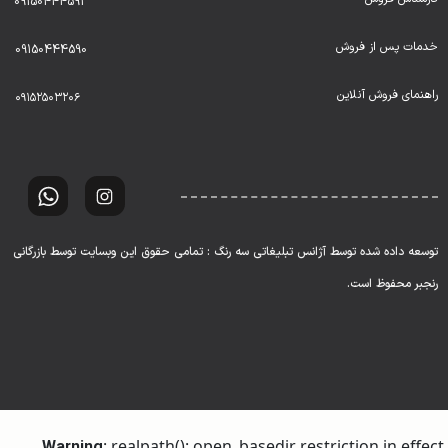
09150444591
خدمات پس از فروش
09150444590
راهنمای فروش آنلاین
۰۹۱۵۲۵۰۳۲۰۶
توسعه داده شده توسط آژانس تبلیغاتی سه رنگ : تمامی حقوق این وبسایت توسط بازرگانی
رنجبر محفوظ است.
: realpath(): open_basedir restriction in effect.