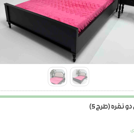
 نفره (طرح 5)
ی