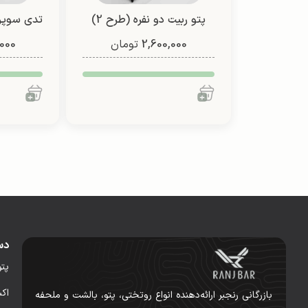
پتو ربیت دو نفره (طرح 2)
تدی سوپر 
2,600,000
تومان
000
دس
پت
اک
بازرگانی رنجبر ارائه‌دهنده انواع روتختی، پتو، بالشت و ملحفه