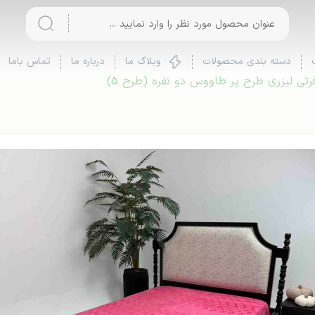
دسته بندی محصولات
وبلاگ ما
درباره ما
تماس باما
تی لیزری طرح پر طاووس دو نفره (طرح 5)