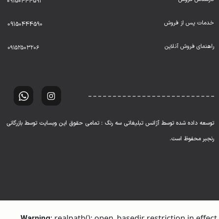
09150444591
خدمات پس از فروش
09150444590
راهنمای فروش آنلاین
۰۹۱۵۲۵۰۳۲۰۶
توسعه داده شده توسط آژانس تبلیغاتی سه رنگ : تمامی حقوق این وبسایت توسط بازرگانی
رنجبر محفوظ است.
: realpath(): open_basedir restriction in effect.