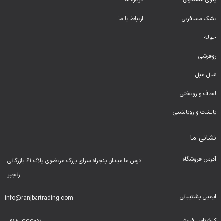
پتوی مسافرتی
درباره ما
تشک مسافرتی
ارتباط با ما
حوله
روفرشی
شال مبل
لحا
ف و روتختی
بالشت و روبالشتی
نشانی ما
آدرس فروشگاه
ادرس ما:میدان پنجراه سرای بزرگ مرتضوی پلاک ۶۱ بازرگانی
رنجبر
ایمیل پشتیبانی
info@ranjbartrading.com
کارشناس فروش