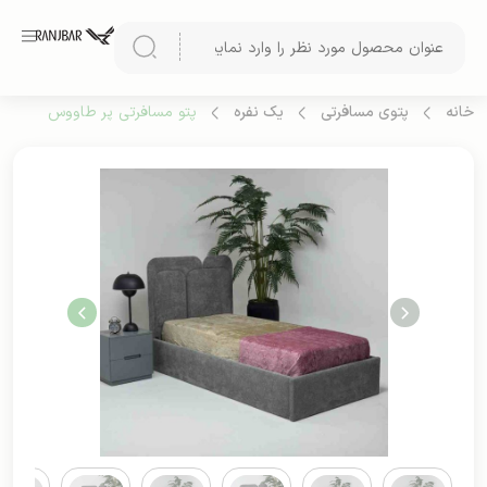
خانه
پتوی مسافرتی
یک نفره
پتو مسافرتی پر طاووس