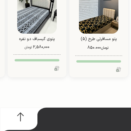
پتو مسافرتی طرح (5)
پتوی گیسباف دو نفره
فانتزی (یک نفره/ دو نفره)
(طرح2)
2,580,000
850.000
تومان
تومان