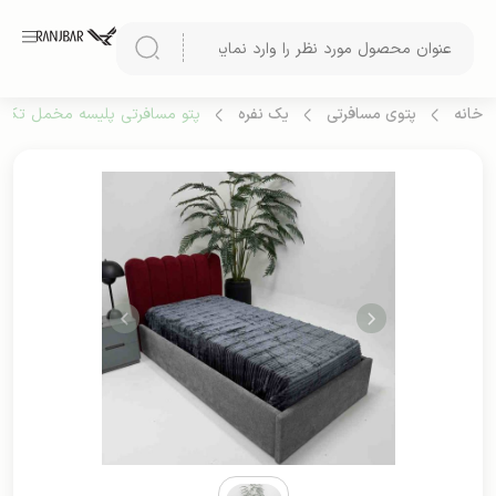
خانه
پتوی مسافرتی
یک نفره
پتو مسافرتی پلیسه مخمل تک رن