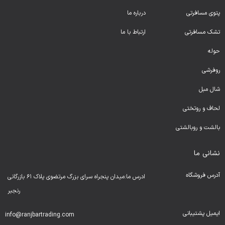
پتوی مسافرتی
درباره ما
تشک مسافرتی
ارتباط با ما
حوله
روفرشی
شال مبل
لحا
ف و روتختی
بالشت و روبالشتی
نشانی ما
آدرس فروشگاه
ادرس ما:میدان پنجراه سرای بزرگ مرتضوی پلاک ۶۱ بازرگانی
رنجبر
ایمیل پشتیبانی
info@ranjbartrading.com