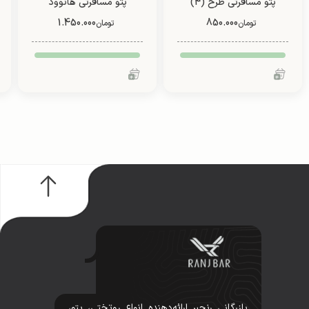
پتو مسافرتی طرح (4)
پتو مسافرتی هانوود
فانتزی (یک نفره/ دو نفره)
1.450.000
850.000
تومان
تومان
بازرگانی رنجبر ارائه‌دهنده انواع روتختی، پتو،