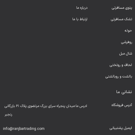
پتوی مسافرتی
درباره ما
تشک مسافرتی
ارتباط با ما
حوله
روفرشی
شال مبل
لحا
ف و روتختی
بالشت و روبالشتی
نشانی ما
آدرس فروشگاه
ادرس ما:میدان پنجراه سرای بزرگ مرتضوی پلاک ۶۱ بازرگانی
رنجبر
ایمیل پشتیبانی
info@ranjbartrading.com