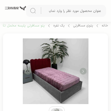
خانه
پتوی مسافرتی
یک نفره
پتو مسافرتی پلیسه مخمل تک رن