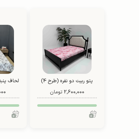
پتو ربیت دو نفره (طرح 4)
لحاف پنبه
2,600,000
تومان
000