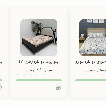
‌دوزی دو نفره دو رو
پتو ربیت دو نفره (طرح 3)
پت
1,180,
(طرح 2)
تومان
2,600,000
تومان