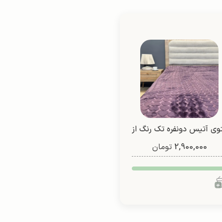
وی آتیس دونفره تک رنگ از
2,900,000
شادیلون (طرح1)
تومان