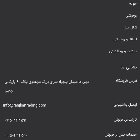
حوله
روفرشی
شال مبل
لحا
ف و روتختی
بالشت و روبالشتی
نشانی ما
آدرس فروشگاه
ادرس ما:میدان پنجراه سرای بزرگ مرتضوی پلاک ۶۱ بازرگانی
رنجبر
ایمیل پشتیبانی
info@ranjbartrading.com
کارشناس فروش
09150444591
خدمات پس از فروش
09150444590