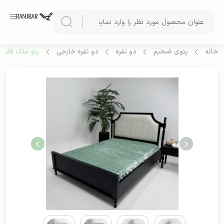
خانه
پتوی ضخیم
دو نفره
دو نفره خارجی
پتو ملک قلبی ت