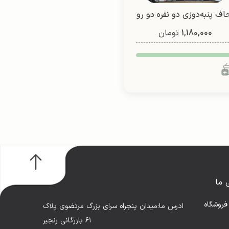
اف پنبه‌دوزی دو نفره دو رو
1,180,000
(طرح 7)
تومان
 ما
فروشگاه
ادرس ما:میدان پنجراه سرای بزرگ مرتضوی پلاک
۶۱ بازرگانی رنجبر