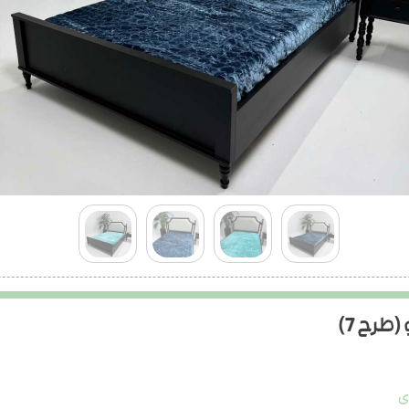
طرح 7)
ی