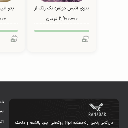
پتوی آتیس دونفره تک رنگ از
پتو آتیس
2,900,000
شادیلون (طرح1)
تومان
000
شادی
دس
پت
اک
بازرگانی رنجبر ارائه‌دهنده انواع روتختی، پتو، بالشت و ملحفه