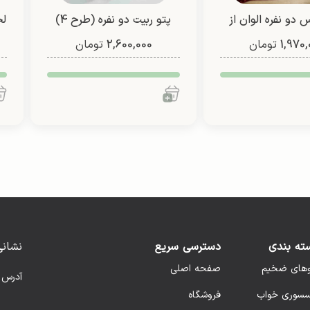
 دو نفره الوان از
پتو ربیت دو نفره (طرح 4)
لح
1,970,
لون (طرح 2)
تومان
2,600,000
تومان
ته بندی
دسترسی سریع
نشانی
وهای ضخیم
صفحه اصلی
آدرس 
سسوری خواب
فروشگاه