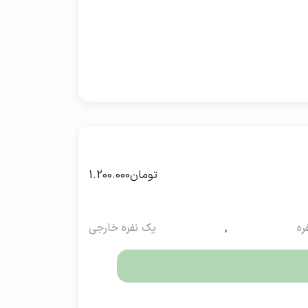
تومان
1.200.000
ره
,
یک نفره خارجی