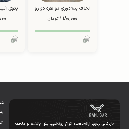
لحاف پنبه‌دوزی دو نفره دو رو
پتوی آتیس
1,180,000
(طرح 1)
تومان
000
شادی
دس
پت
اک
بازرگانی رنجبر ارائه‌دهنده انواع روتختی، پتو، بالشت و ملحفه