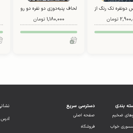
 دونفره تک رنگ از
لحاف پنبه‌دوزی دو نفره دو رو
2,900,
لون (طرح2)
تومان
1,180,000
(طرح 6)
تومان
ته بندی
دسترسی سریع
نشانی
وهای ضخیم
صفحه اصلی
آدرس 
سسوری خواب
فروشگاه