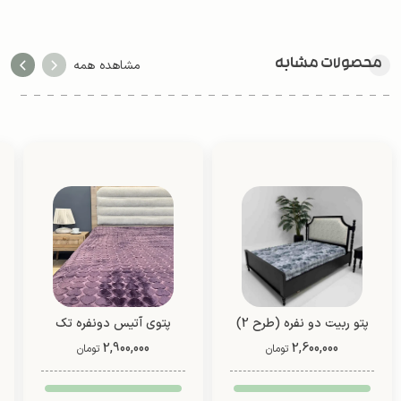
محصولات مشابه
مشاهده همه
پتو ربیت دو نفره (طرح 2)
پتوی آتیس دونفره تک
2,600,000
2,900,000
رنگ از شادیلون (طرح1)
تومان
تومان