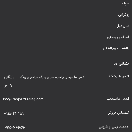
حوله
روفرشی
شال مبل
لحا
ف و روتختی
بالشت و روبالشتی
نشانی ما
آدرس فروشگاه
ادرس ما:میدان پنجراه سرای بزرگ مرتضوی پلاک ۶۱ بازرگانی
رنجبر
ایمیل پشتیبانی
info@ranjbartrading.com
کارشناس فروش
09150444591
خدمات پس از فروش
09150444590