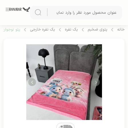
خانه
پتوی ضخیم
یک نفره
یک نفره خارجی
پتو نوجوان س