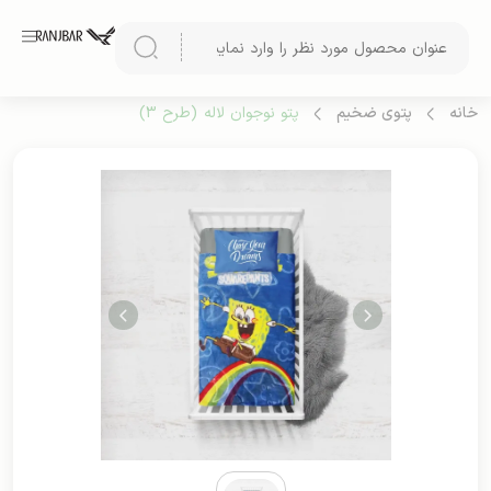
خانه
پتوی ضخیم
پتو نوجوان لاله (طرح 3)