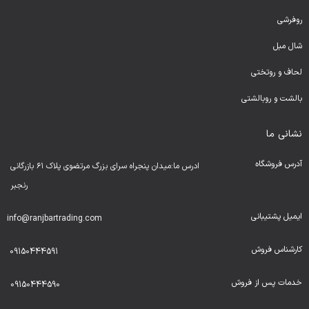
روفرشی
شال مبل
لحا
ف و روتختی
بالشت و روبالشتی
نشانی ما
آدرس فروشگاه
ادرس ما:میدان پنجراه سرای بزرگ مرتضوی پلاک ۶۱ بازرگانی
رنجبر
ایمیل پشتیبانی
info@ranjbartrading.com
کارشناس فروش
09150444591
خدمات پس از فروش
09150444590