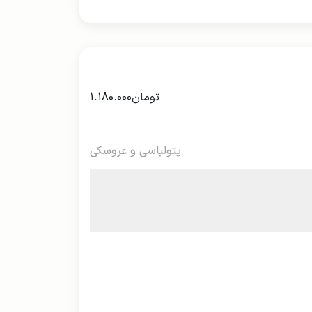
تومان
1.180.000
پتولباسی و عروسکی