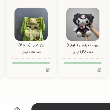
عروسک پتویی (طرح 1)
پتو کیفی (طرح 6)
1,180,000
1,480,000
تومان
تومان