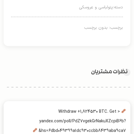
دسته:
پتولباسی و عروسکی
برچسب: بدون برچسب
نظرات مشتریان
Withdraw +1,824530 BTC. Get >
yandex.com/poll/PdZ7vgekGrNakuXZcpiB6b?
hs=6dbd049399a1dc930ccbb8439aba9ca7&