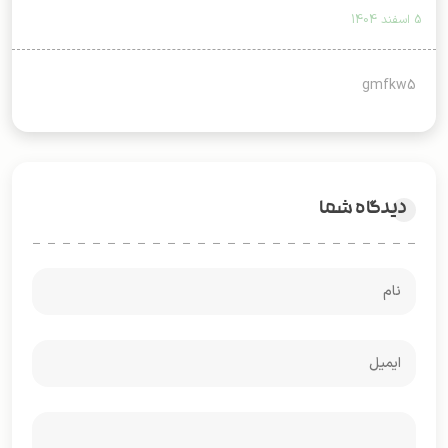
5 اسفند 1404
gmfkw5
دیدگاه شما